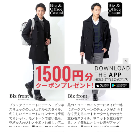
×
ブラックピーコートにデニム、ビジネ
黒のｐコートのインナーにネイビー地
スリュックのカジュアルなスタイル。
にダークグリーンのチェックがさりげ
冬らしいピーコートのインナーは杢柄
なく見えるニットセーターを合わせた
でオシャレ。モノトーンで強い色も、
重ね着スタイル。柄ニットを重ね着す
杢柄を入れ込むと中和され優しい雰囲
ることで簡単にオシャレ度がアップし
気になります。
黒コートのメンズコー
ますね。
黒コートのメンズコーデ例
｜
デ例
｜
ブラックピーコート×杢ニット
黒ｐコート×ネイビーチェックニット×