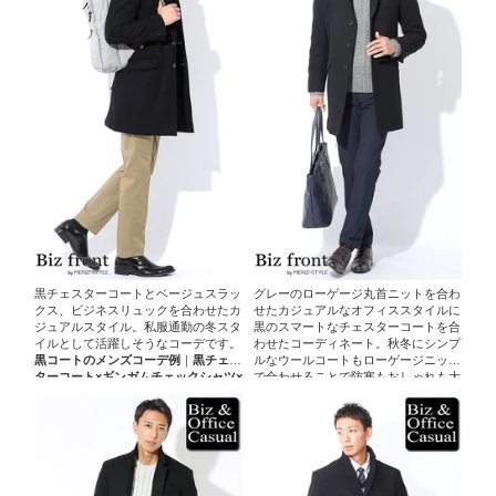
黒チェスターコートとベージュスラッ
グレーのローゲージ丸首ニットを合わ
クス、ビジネスリュックを合わせたカ
せたカジュアルなオフィススタイルに
ジュアルスタイル。私服通勤の冬スタ
黒のスマートなチェスターコートを合
イルとして活躍しそうなコーデです。
わせたコーディネート。秋冬にシンプ
黒コートのメンズコーデ例
｜
黒チェス
ルなウールコートもローゲージニット
ターコート×ギンガムチェックシャツ×
で合わせることで防寒もおしゃれも大
ベージュスラックス×リュック
人カジュアルに合わせられます。
黒コ
ートのメンズコーデ例
｜
黒チェスター
コート×グレー丸首ケーブルニット×ピ
ンクシャツ×ネイビースラックス