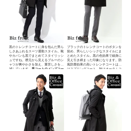
黒のトレンチコートに身を包んだ男ら
ブラックのトレンチコートのボタンを
しさあふれるスーツ通勤スタイル。靴
留め、男らしいシックなスタイルにま
やカバンも黒でまとめてスタイリッシ
とめたスタイル。黒の色効果で細身に
ュですね。襟元から見えるブルーのシ
見え引き締まった印象になります。防
ャツが爽やかさを加え、重苦しさを軽
風防塵効果の高いトレンチコートは春
減しています。
黒コートのメンズコー
はスプリングコート、秋はオータムコ
デ例
｜
黒トレンチコート×ネイビース
ートとも呼ばれ、季節に合ったオシャ
ーツ×レジメンタルストライプネクタ
レをするには最適のアイテムです。
黒
イ
コートのメンズコーデ例
｜
ブラックト
レンチコート×グレースラックス