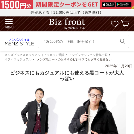
コンテ
に
ンツに
入
進む
最短あす着！11,000円以上で【送料無料】
カ
り
ー
リ
MENU
ト
ス
ト
メンズスタイル
40代50代の「正解」服を探す！
を
見
る
メンズビジネスカジュアル（ビジカジ）通販
メンズファッション特集一覧
オフィスカジュアル
メンズ黒コートのおすすめビジネスでもダサく見せない
2025年11月20日
ビジネスにもカジュアルにも使える黒コートが大人
っぽい