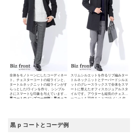
全体をモノトーンにしたコーディネー
スリムシルエットを作るリブ編みター
ト。チェスターコートの縦ラインと、
トルネックニットとテーパードシルエ
タートルネックニットの縦ラインがす
ットのグレースラックスで全体をスマ
らっとしたIラインを作り、シンプル
ートに整えたオフィスカジュアルスタ
さにスマートな印象を与えています。
イルです。アウターも縦長のチェスタ
黒コートのメンズコーデ例
｜
黒チェス
ーコートを羽織ることでIラインを作
ターコート×ローゲージケーブルター
り、スマートな印象を崩していません
トルネックニット×グレーグレンチェ
ね。
黒コートのメンズコーデ例
｜
黒チ
ックパンツ
ェスターコート×ネイビーリブタート
ルネックニット×グレースラックス
黒 p コートとコーデ例