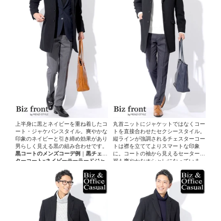
上半身に黒とネイビーを重ね着したコ
丸首ニットにジャケットではなくコー
ート・ジャケパンスタイル。爽やかな
トを直接合わせたセクシースタイル。
印象のネイビーと引き締め効果があり
縦ラインが強調されるチェスターコー
男らしく見える黒の組み合わせです。
トは襟を立ててよりスマートな印象
黒コートのメンズコーデ例
｜
黒チェス
に。コートの袖から見えるセーターの
ターコート×ネイビーテーラードジャ
裾も爽やかなオシャレになっていま
ケット×黒ニットベスト×白シャツ×グ
す。
黒コートのメンズコーデ例
｜
黒チ
レースラックス ノーネクタイスタイ
ェスターコート×白丸首ニットセータ
ル
ー×ネイビースラックス