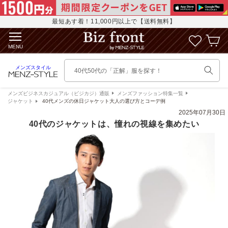
コンテ
に
ンツに
入
進む
最短あす着！11,000円以上で【送料無料】
カ
り
ー
リ
MENU
ト
ス
ト
メンズスタイル
40代50代の「正解」服を探す！
を
見
る
メンズビジネスカジュアル（ビジカジ）通販
メンズファッション特集一覧
ジャケット
40代メンズの休日ジャケット大人の選び方とコーデ例
2025年07月30日
40代のジャケットは、憧れの視線を集めたい