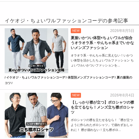
イケオジ・ちょいワルファッションコーデの参考記事
2026年8月5日
NEW
夏服いかつい体型×ちょいワルが似合
うオラオラ系・やんちゃ系までいかな
いメンズファッション
オラオラ系・やんちゃ系に見えない！いかつ
い体型を活かしたちょいワルファッション ち
ょいワルいかついファッションを...
イケオジ・ちょいワルファッションコーデ
体型別メンズファッションコーデ
夏の服装の
コツ
2026年8月4日
NEW
【しっかり襟が立つ】ポロシャツの襟
を立てるなら！メンズ立ち襟ポロシャ
ツ
ポロシャツの襟を立たせるなら！「襟が立つ
ように作られたポロシャツ」で崩れずおしゃ
れに！ 襟が崩れない！立ち襟ポロ...