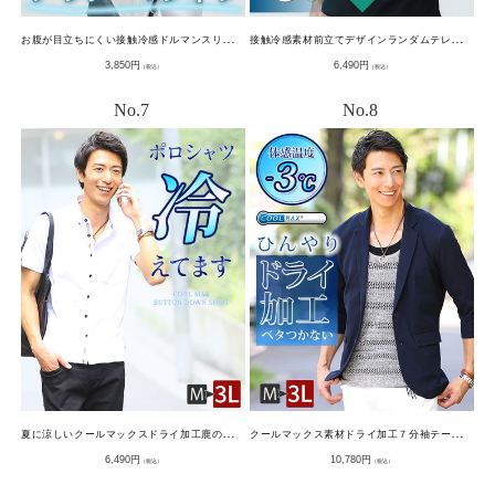
お
腹が目立ちにくい接触冷感ドルマンスリーブオーバーサイズ半袖クルーネックTシャツ
接
触冷感素材前立てデザインランダムテレコ半袖ポロシャツ
通
通
3,850
円
6,490
円
（税込）
（税込）
常
常
価
価
格
格
夏
に涼しいクールマックスドライ加工鹿の子前立てデザインボタンダウン前開きポロシャツ
ク
ールマックス素材ドライ加工７分袖テーラード涼しいサマージャケット
通
通
6,490
円
10,780
円
（税込）
（税込）
常
常
価
価
格
格