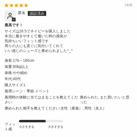
1年前
匿名
最高です！
サイズは26.5でネイビーを購入しました
本当に履きやすくて履いた時の感覚が
気持ちいいフィット感です
周りの人にも直ぐに気付いてくれて
いい感じのシューズと褒められました^_^
身長:
176～180cm
体重:
80kg以上
体格:
やや細め
年代:
40代
購入サイズ:
L
着用シーン・季節:
イベント
着用時の体験に当てはまることを教えてくだ
褒められた, また買いたいと思
さい:
った
褒められた相手を教えてください:
女性（家族）, 男性（友人）
フィッ
小さすぎる
大きすぎる
ト感: