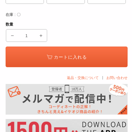
在庫 : 〇
数量
疲
疲
れ
れ
に
に
カートに入れる
く
く
く
く
歩
歩
返品・交換について
お問い合わせ
き
き
や
や
す
す
い
い
マ
マ
リ
リ
ン
ン
デ
デ