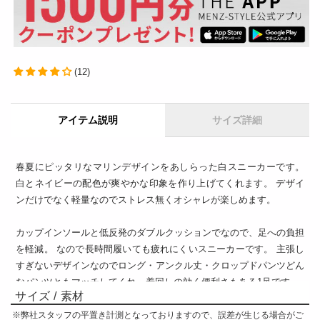
ザ
ザ
イ
イ
ン
ン
レ
レ
(12)
ー
ー
ス
ス
ア
ア
アイテム説明
サイズ詳細
ッ
ッ
プ
プ
ロ
ロ
春夏にピッタリなマリンデザインをあしらった白スニーカーです。
白とネイビーの配色が爽やかな印象を作り上げてくれます。 デザイ
ー
ー
ンだけでなく軽量なのでストレス無くオシャレが楽しめます。
カ
カ
ッ
ッ
カップインソールと低反発のダブルクッションでなので、足への負担
ト
ト
を軽減。 なので長時間履いても疲れにくいスニーカーです。 主張し
ス
ス
すぎないデザインなのでロング・アンクル丈・クロップドパンツどん
ニ
ニ
なパンツともマッチしてくれ、着回しの効く便利さもある1足です。
ー
ー
サイズ / 素材
カ
カ
※弊社スタッフの平置き計測となっておりますので、誤差が生じる場合がご