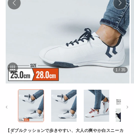
1 / 35
モ
ー
ダ
ル
で
メ
デ
ィ
ア
【ダブルクッションで歩きやすい、大人の爽やか白スニーカ
(1)
(2