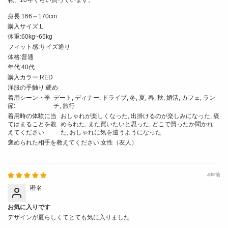
私、10年くらい買っています。
身長:
166～170cm
購入サイズ:
L
体重:
60kg~65kg
フィット感:
サイズ通り
体格:
普通
年代:
40代
購入カラー:
RED
洋服の手触り:
硬め
着用シーン・季
デート, ディナー, ドライブ, 冬, 夏, 春, 秋, 婚活, カフェ, ラン
節:
チ, 旅行
着用時の体験に当
おしゃれが楽しくなった, 出掛けるのが楽しみになった, 褒
てはまることを教
められた, また買いたいと思った, どこで買ったか聞かれ
えてください:
た, おしゃれに気を遣うようになった
褒められた相手を教えてください:
女性（友人）
4年前
匿名
お気に入りです
デザインが夏らしくてとても気に入りました