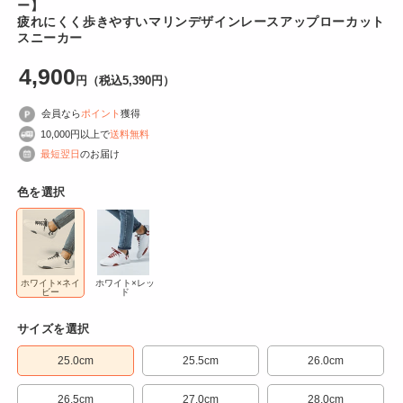
ー】
を
疲れにくく歩きやすいマリンデザインレースアップローカット
開
スニーカー
く
4,900
円
（税込5,390
円
）
会員なら
ポイント
獲得
10,000円以上で
送料無料
最短翌日
のお届け
色を選択
ホワイト×ネイ
ホワイト×レッ
ビー
ド
サイズを選択
25.0cm
25.5cm
26.0cm
26.5cm
27.0cm
28.0cm