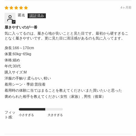
4ヶ月前
匿名
履きやすいのが一番
気に入ってるのは、履き心地が良いことと見た目です。最初から硬すぎるこ
となく履きやすいです。更に見た目に清涼感があるのも気に入ってます。
身長:
166～170cm
体重:
60kg~65kg
体格:
細め
年代:
30代
購入サイズ:
M
洋服の手触り:
柔らかい, 軽い
着用シーン・季節:
普段着
着用時の体験に当てはまることを教えてください:
また買いたいと思った
褒められた相手を教えてください:
女性（家族）, 男性（後輩）
フィッ
小さすぎる
大きすぎる
ト感: