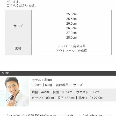
ー
ー
ざいます。
ご了承くださいませ。
の
の
数
数
25.0cm
量
量
25.5cm
26.0cm
を
を
サイズ
26.5cm
減
増
27.0cm
ら
や
28.0cm
す
す
アッパー：合成皮革
素材
アウトソール：合成底
MODEL
モデル：Shun
183cm
63kg
普段着用：Lサイズ
肩幅：44cm
胸囲：90.5cm
ウエスト：80cm
ヒップ：100cm
股下：83cm
靴サイズ：27.0cm