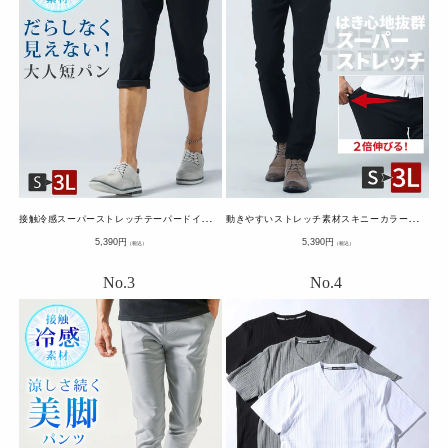
接
触冷感スーパーストレッチテーパードイージークロップドパンツ
動
きやすいストレッチ素材スキニーカラーチノパンツ・デニムパンツ
通
通
5,390
円
5,390
円
（税込）
（税込）
常
常
価
価
格
格