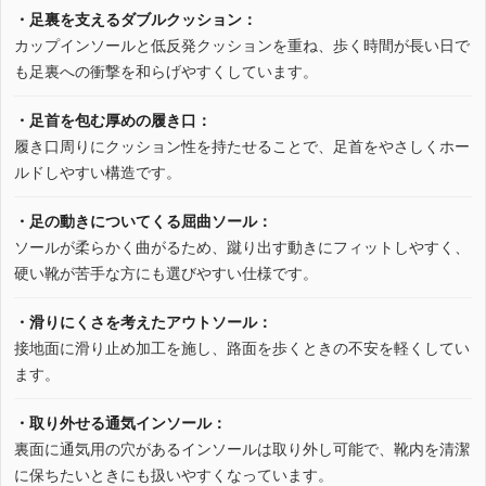
・足裏を支えるダブルクッション：
カップインソールと低反発クッションを重ね、歩く時間が長い日で
も足裏への衝撃を和らげやすくしています。
・足首を包む厚めの履き口：
履き口周りにクッション性を持たせることで、足首をやさしくホー
ルドしやすい構造です。
・足の動きについてくる屈曲ソール：
ソールが柔らかく曲がるため、蹴り出す動きにフィットしやすく、
硬い靴が苦手な方にも選びやすい仕様です。
・滑りにくさを考えたアウトソール：
接地面に滑り止め加工を施し、路面を歩くときの不安を軽くしてい
ます。
・取り外せる通気インソール：
裏面に通気用の穴があるインソールは取り外し可能で、靴内を清潔
に保ちたいときにも扱いやすくなっています。