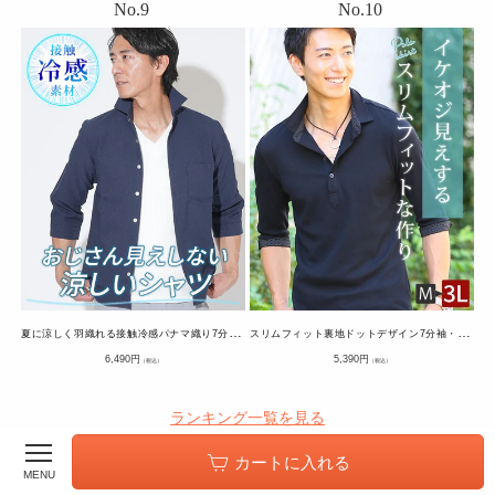
夏
に涼しく羽織れる接触冷感パナマ織り7分袖ホリゾンタルカラーシャツ
ス
リムフィット裏地ドットデザイン7分袖・半袖テレコ素材ポロシャツ
通
通
6,490
円
5,390
円
（税込）
（税込）
常
常
価
価
格
格
ランキング一覧を見る
カートに入れる
MENU