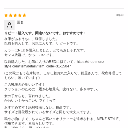
3年前
匿名
リピート購入です。間違いないです。おすすめです！
在庫があるうちに、確保しました。
以前も購入して、お気に入りで、リピートです。
カラーはREDを購入しました。とてもおしゃれです。
センス抜群で、かっこいいです。
以前購入した、お気に入りのREDに似ていて。https://shop.menz-
style.com/item/detail?item_code=31-15047
(この靴はもう在庫切れ。しかし超お気に入りで、靴屋さんで、靴底修理して
もらい、履いています)
この靴履き心地いいです！
クッションのために、履き心地最高。疲れない。歩きやすい。
女の子からも、言われました。
かわいい！かっこいいです！って
おすすめです！絶対後悔しない。最高です。
サイズは普段履かれているサイズと同じで大丈夫ですよ。
靴や小物にまで、ちゃんと高いクオリティーを追求される、MENZ-STYLE、
信用できます。素晴らしいです。