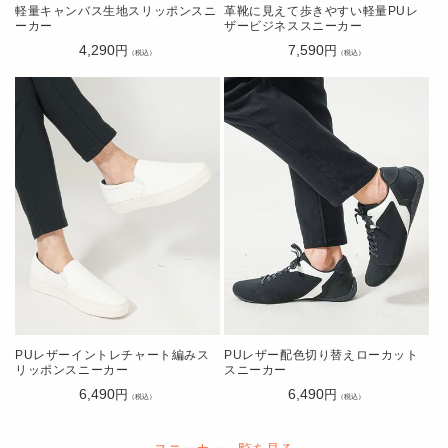
軽量キャンバス生地スリッポンスニ
革靴に見えて歩きやすい軽量PUレ
ーカー
ザービジネススニーカー
通
4,290
通
7,590
円
円
（税込）
（税込）
常
常
価
価
格
格
PUレザーイントレチャート編みス
PUレザー配色切り替えローカット
リッポンスニーカー
スニーカー
通
6,490
通
6,490
円
円
（税込）
（税込）
常
常
価
価