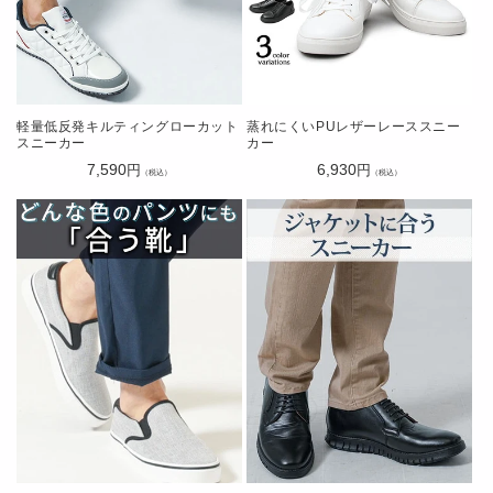
軽量低反発キルティングローカット
蒸れにくいPUレザーレーススニー
スニーカー
カー
通
7,590
通
6,930
円
円
（税込）
（税込）
常
常
価
価
格
格