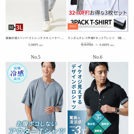
SALE
接
触冷感スーパーストレッチスキニーテーパードイージーチノパンツ
ラ
ンダムテレコ半袖VネックTシャツ 3枚セット
通
通
SALE
9,570
5,390
円
円
⇒
6,490
円
（税込）
（税込）
常
常
価
価
価
格
格
格