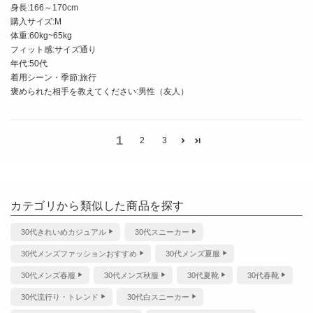
身長:
166～170cm
購入サイズ:
M
体重:
60kg~65kg
フィット感:
サイズ通り
年代:
50代
着用シーン・季節:
旅行
褒められた相手を教えてください:
男性（友人）
1
2
3
カテゴリから類似した商品を探す
30代きれいめカジュアル
30代スニーカー
30代メンズファッションおすすめ
30代メンズ夏服
30代メンズ春服
30代メンズ秋服
30代夏靴
30代春靴
30代流行り・トレンド
30代白スニーカー