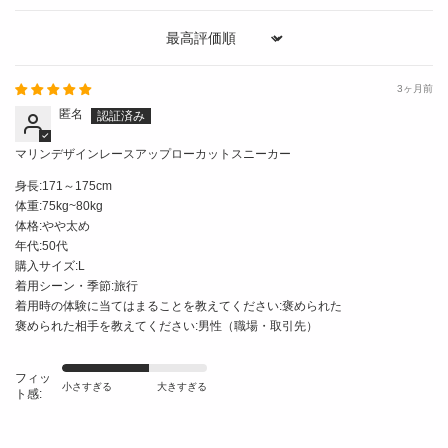
Sort by
3ヶ月前
匿名
マリンデザインレースアップローカットスニーカー
身長:
171～175cm
体重:
75kg~80kg
体格:
やや太め
年代:
50代
購入サイズ:
L
着用シーン・季節:
旅行
着用時の体験に当てはまることを教えてください:
褒められた
褒められた相手を教えてください:
男性（職場・取引先）
フィッ
小さすぎる
大きすぎる
ト感: