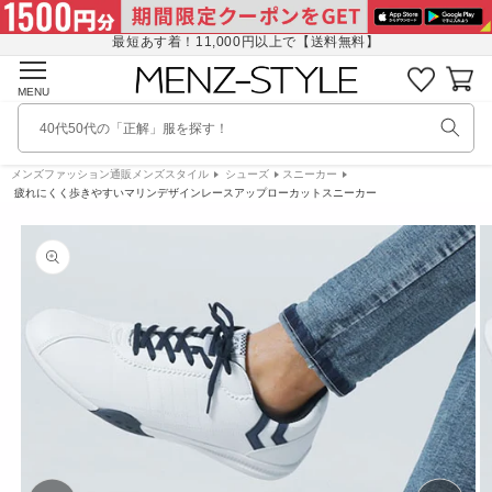
コンテ
に
ンツに
入
最短あす着！11,000円以上で【送料無料】
進む
り
カ
リ
ー
MENU
ス
ト
ト
40代50代の「正解」服を探す！
を
見
メンズファッション通販メンズスタイル
シューズ
スニーカー
る
疲れにくく歩きやすいマリンデザインレースアップローカットスニーカー
商品情
報にス
キップ