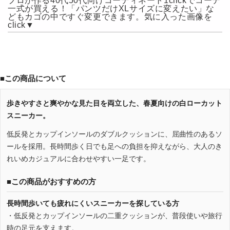
プロが作る40代50代向けコーディネート1clickでコーデ
一式が買える！「パンツだけXLサイズに変えたい」な
どもカゴの中ですぐ変更できます。気に入った画像を
click▼
■この商品について
歩きやすさと爽やかな見た目を両立した、春夏向けの白ローカット
スニーカー。
低反発とカップインソールのダブルクッションに、屈曲性のあるソ
ールを採用。長時間歩く日でも足への負担を抑えながら、大人のき
れいめカジュアルに合わせやすい一足です。
■この商品がおすすめの方
長時間歩いても疲れにくいスニーカーを探している方
・低反発とカップインソールの二重クッションが、普段使いや旅行
時の足元を支えます。