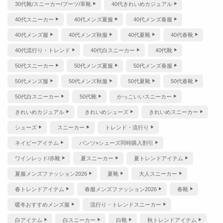
30代靴/スニーカー/ブーツ/革靴
40代きれいめカジュアル
40代スニーカー
40代メンズ夏服
40代メンズ春服
40代メンズ服
40代メンズ秋服
40代夏靴
40代春靴
40代流行り・トレンド
40代白スニーカー
40代靴
50代スニーカー
50代メンズ夏服
50代メンズ春服
50代メンズ服
50代メンズ秋服
50代夏靴
50代春靴
50代白スニーカー
50代靴
かっこいいスニーカー
きれいめカジュアル
きれいめシューズ
きれいめスニーカー
シューズ
スニーカー
トレンド・流行り
ネイビーアイテム
パンツ×シューズ同時購入割引
ワインレッド/赤靴
夏スニーカー
夏トレンドアイテム
夏服メンズファッション2026
夏靴
大人スニーカー
春トレンドアイテム
春服メンズファッション2026
春靴
暖冬おすすめメンズ服
流行り・トレンドスニーカー
白アイテム
白スニーカー
白靴
秋トレンドアイテム