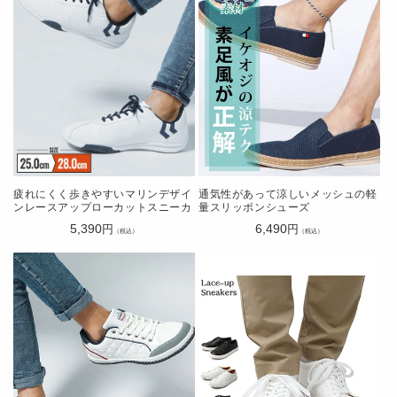
疲れにくく歩きやすいマリンデザイ
通気性があって涼しいメッシュの軽
ンレースアップローカットスニーカ
量スリッポンシューズ
ー
通
5,390
通
6,490
円
円
（税込）
（税込）
常
常
価
価
格
格