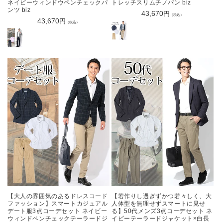
ネイビーウィンドウペンチェックパ
トレッチスリムチノパン biz
ンツ biz
通
43,670
円
（税込）
通
43,670
円
常
（税込）
常
価
価
格
格
【大人の雰囲気のあるドレスコード
【若作りし過ぎずかつ若々しく、大
ファッション】スマートカジュアル
人体型を無理せずスマートに見せ
デート服3点コーデセット ネイビー
る】50代メンズ3点コーデセット ネ
ウィンドペンチェックテーラードジ
イビーテーラードジャケット×白長