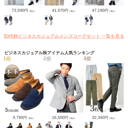
通
73,590
通
41,470
通
47,190
円
円
円
（税込）
（税込）
（税込）
常
常
常
価
価
価
格
格
格
50代秋ビジネスカジュアルメンズコーデセット 一覧を見る
ビジネスカジュアル秋アイテム人気ランキング
通
9,790
通
16,500
通
32,340
円
円
円
（税込）
（税込）
（税込）
常
常
常