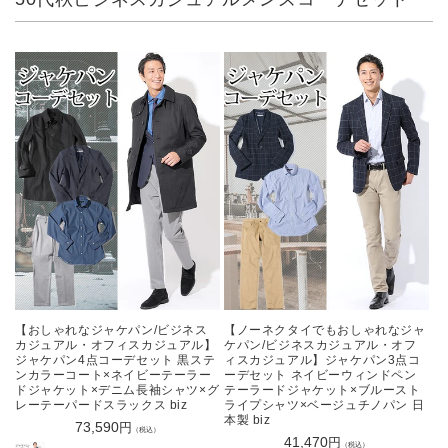
ス
カ
ジ
ュ
ア
ル
メ
ン
ズ
コ
ー
デ
セ
【おしゃれなジャケパン/ビジネス
【ノーネクタイでもおしゃれなジャ
カジュアル・オフィスカジュアル】
ケパン/ビジネスカジュアル・オフ
ッ
ジャケパン4点コーデセット 黒ステ
ィスカジュアル】ジャケパン3点コ
ンカラーコート×ネイビーテーラー
ーデセット ネイビーウィンドペン
ト
ドジャケット×デニム長袖シャツ×グ
テーラードジャケット×ブルースト
レーテーパードスラックス biz
ライプシャツ×ベージュチノパン 日
本製 biz
通
73,590
円
（税込）
通
41,470
円
常
（税込）