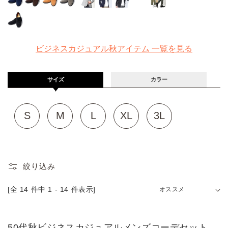
価
価
価
格
格
格
ビジネスカジュアル秋アイテム 一覧を見る
コ
【
サイズ
カラー
レ
B
ク
i
S
M
L
X
3
S
M
L
XL
3L
シ
z
L
L
ョ
】
ン
5
:
0
絞り込み
代
秋
[全 14 件中 1 - 14 件表示]
並
ビ
び
ジ
替
え:
ネ
50代秋ビジネスカジュアルメンズコーデセット