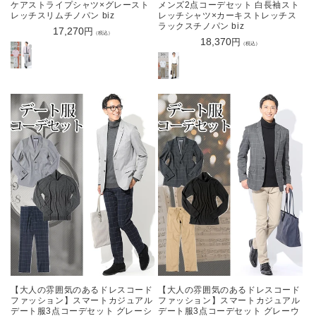
ケアストライプシャツ×グレースト
メンズ2点コーデセット 白長袖スト
レッチスリムチノパン biz
レッチシャツ×カーキストレッチス
ラックスチノパン biz
通
17,270
円
（税込）
通
18,370
円
常
（税込）
常
価
価
格
格
【大人の雰囲気のあるドレスコード
【大人の雰囲気のあるドレスコード
ファッション】スマートカジュアル
ファッション】スマートカジュアル
デート服3点コーデセット グレーシ
デート服3点コーデセット グレーウ