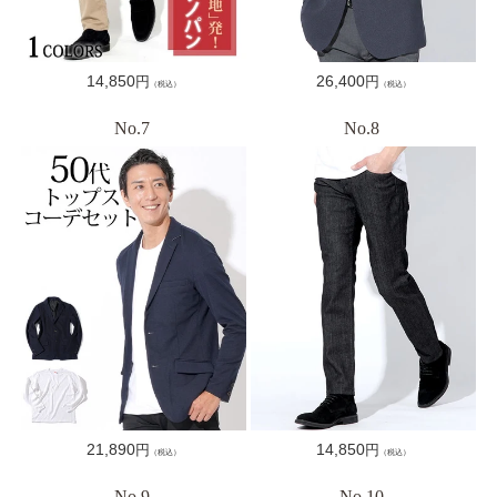
通
14,850
通
26,400
円
円
（税込）
（税込）
常
常
価
価
格
格
通
21,890
通
14,850
円
円
（税込）
（税込）
常
常
価
価