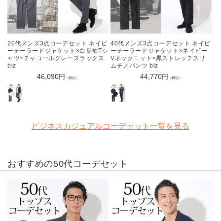
20代メンズ3点コーデセット ネイビ
40代メンズ3点コーデセット ネイビ
ーテーラードジャケット×白長袖Tシ
ーテーラードジャケット×ネイビー
ャツ×チャコールグレースラックス
Vネックニット×黒ストレッチスリ
biz
ムチノパンツ biz
通
46,090
通
44,770
円
円
（税込）
（税込）
常
常
価
価
格
格
ビジネスカジュアルコーデセット一覧を見る
おすすめの
50代コーデセット