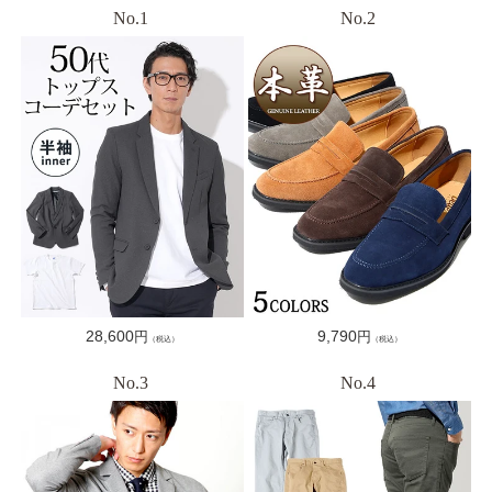
通
28,600
通
9,790
円
円
（税込）
（税込）
常
常
価
価
格
格