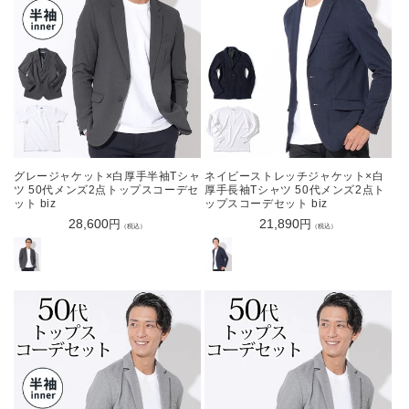
グレージャケット×白厚手半袖Tシャ
ネイビーストレッチジャケット×白
ツ 50代メンズ2点トップスコーデセ
厚手長袖Tシャツ 50代メンズ2点ト
ット biz
ップスコーデセット biz
通
28,600
通
21,890
円
円
（税込）
（税込）
常
常
価
価
格
格