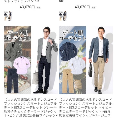
ストレッチチノパン biz
biz
通
43,670
通
43,670
円
円
（税込）
（税込）
常
常
価
価
格
格
【大人の雰囲気のあるドレスコード
【大人の雰囲気のあるドレスコード
ファッション】スマートカジュアル
ファッション】スマートカジュアル
デート服3点コーデセット グレー千
デート服3点コーデセット ネイビー
鳥格子チェックテーラードジャケッ
デニムテーラードジャケット×白形
ト×ピンク形態安定長袖ワイシャツ×
態安定長袖ワイシャツ×ベージュス