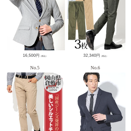
通
16,500
通
32,340
円
円
（税込）
（税込）
常
常
価
価
格
格