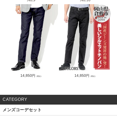
格
格
通
14,850
通
14,850
円
円
（税込）
（税込）
常
常
価
価
格
格
CATEGORY
メンズコーデセット