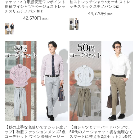
ャケット×白形態安定ワンポイント
袖ストレッチシャツ×カーキストレ
長袖ワイシャツ×ベージュストレッ
ッチスラックスチノパン biz
チスリムチノパン biz
通
44,770
円
（税込）
通
42,570
円
常
（税込）
常
価
価
格
格
【秋の上手な色使いでオシャレ度ア
【白シャツとテーパードパンツで、
ップ】秋服ファッションメンズ2点
50代のノージャケット姿を無理なく
コーデセット ワイン長袖イージー
スマートに整える2点セット】50代