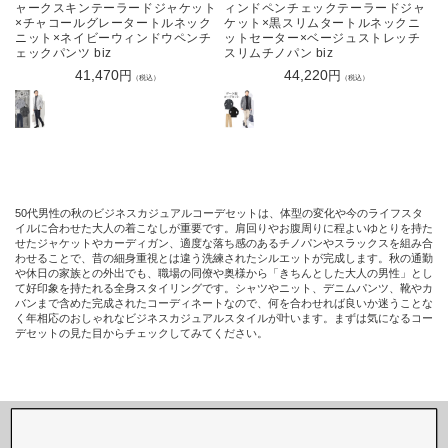
ャークスキンテーラードジャケット
ィンドペンチェックテーラードジャ
×チャコールグレータートルネック
ケット×黒スリムタートルネックニ
ニット×ネイビーウィンドウペンチ
ットセーター×ベージュストレッチ
ェックパンツ biz
スリムチノパン biz
通
41,470
通
44,220
円
円
（税込）
（税込）
常
常
価
価
格
格
50代男性の秋のビジネスカジュアルコーデセットは、体型の変化や今のライフスタ
イルに合わせた大人の着こなしが重要です。肩回りやお腹周りに程よいゆとりを持た
せたジャケットやカーディガン、適度な落ち感のあるチノパンやスラックスを組み合
わせることで、昔の細身重視とは違う洗練されたシルエットが完成します。秋の通勤
や休日の家族との外出でも、職場の同僚や奥様から「きちんとした大人の男性」とし
て好印象を持たれる全身スタイリングです。シャツやニット、デニムパンツ、靴やカ
バンまで含めた完成されたコーディネートなので、何を合わせれば良いか迷うことな
く年相応のおしゃれなビジネスカジュアルスタイルが叶います。まずは気になるコー
デセットの見た目からチェックしてみてください。