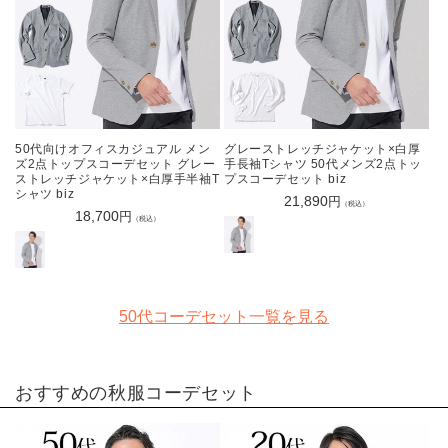
50代向けオフィスカジュアル メン
グレーストレッチジャケット×白厚
ズ2点トップスコーデセット グレー
手長袖Tシャツ 50代メンズ2点トッ
ストレッチジャケット×白厚手半袖T
プスコーデセット biz
シャツ biz
通
21,890
円
（税込）
通
18,700
円
常
（税込）
常
価
価
格
格
50代コーデセット一覧を見る
おすすめの
秋服コーデセット