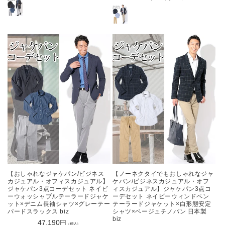
常
価
価
格
格
【おしゃれなジャケパン/ビジネス
【ノーネクタイでもおしゃれなジャ
カジュアル・オフィスカジュアル】
ケパン/ビジネスカジュアル・オフ
ジャケパン3点コーデセット ネイビ
ィスカジュアル】ジャケパン3点コ
ーウォッシャブルテーラードジャケ
ーデセット ネイビーウィンドペン
ット×デニム長袖シャツ×グレーテー
テーラードジャケット×白形態安定
パードスラックス biz
シャツ×ベージュチノパン 日本製
biz
通
47,190
円
（税込）