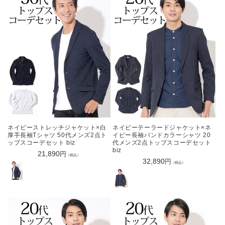
ネイビーストレッチジャケット×白
ネイビーテーラードジャケット×ネ
厚手長袖Tシャツ 50代メンズ2点ト
イビー長袖バンドカラーシャツ 20
ップスコーデセット biz
代メンズ2点トップスコーデセット
biz
通
21,890
円
（税込）
通
32,890
円
常
（税込）
常
価
価
格
格