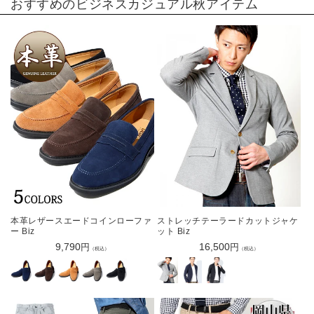
おすすめの
ビジネスカジュアル秋アイテム
本革レザースエードコインローファ
ストレッチテーラードカットジャケ
ー Biz
ット Biz
通
9,790
通
16,500
円
円
（税込）
（税込）
常
常
価
価
格
格