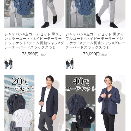
ジャケパン4点コーデセット 黒ステ
ジャケパン4点コーデセット 黒ダッ
ンカラーコート×ネイビーテーラー
フルコート×ネイビーテーラードジ
ドジャケット×デニム長袖シャツ×グ
ャケット×デニム長袖シャツ×グレー
レーテーパードスラックス biz
テーパードスラックス biz
通
73,590
通
79,090
円
円
（税込）
（税込）
常
常
価
価
格
格