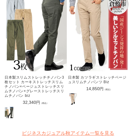
日本製スリムストレッチチノパン3
日本製 カツラギストレッチベージ
枚セット カーキストレッチスリム
ュスリムチノパンツ Biz
チノパン×ベージュストレッチスリ
通
14,850
円
（税込）
ムチノパン×グレーストレッチスリ
常
ムチノパン biz
価
通
32,340
円
（税込）
格
常
価
格
ビジネスカジュアル秋アイテム一覧を見る