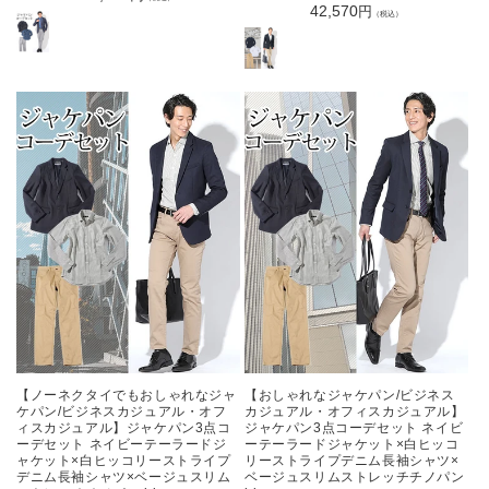
通
42,570
円
常
（税込）
常
価
価
格
格
【ノーネクタイでもおしゃれなジャ
【おしゃれなジャケパン/ビジネス
ケパン/ビジネスカジュアル・オフ
カジュアル・オフィスカジュアル】
ィスカジュアル】ジャケパン3点コ
ジャケパン3点コーデセット ネイビ
ーデセット ネイビーテーラードジ
ーテーラードジャケット×白ヒッコ
ャケット×白ヒッコリーストライプ
リーストライプデニム長袖シャツ×
デニム長袖シャツ×ベージュスリム
ベージュスリムストレッチチノパン