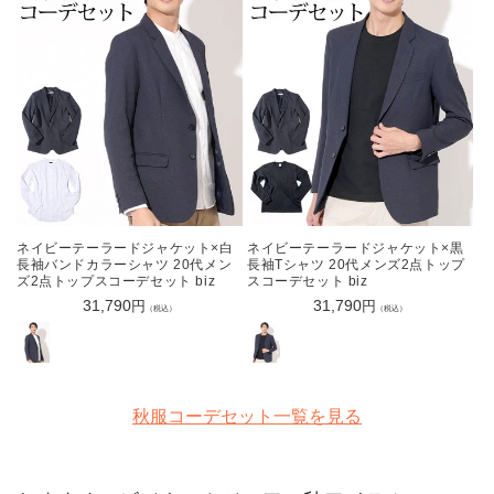
ネイビーテーラードジャケット×白
ネイビーテーラードジャケット×黒
長袖バンドカラーシャツ 20代メン
長袖Tシャツ 20代メンズ2点トップ
ズ2点トップスコーデセット biz
スコーデセット biz
通
31,790
通
31,790
円
円
（税込）
（税込）
常
常
価
価
格
格
秋服コーデセット一覧を見る