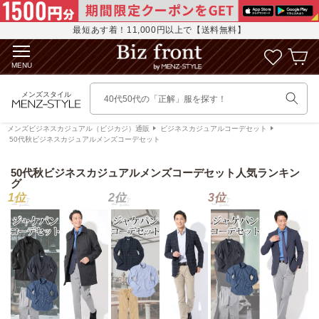
コンテ
に
ンツに
入
進む
最短あす着！11,000円以上で【送料無料】
カ
り
ー
リ
MENU
ト
ス
ト
メンズスタイル
40代50代の「正解」服を探す！
を
見
メンズビジネスカジュアル（ビジカジ）通販
ビジネスカジュアルコーデセット
る
50代秋ビジネスカジュアルメンズコーデセット
50代秋ビジネスカジュアルメンズコーデセット人気ランキン
グ