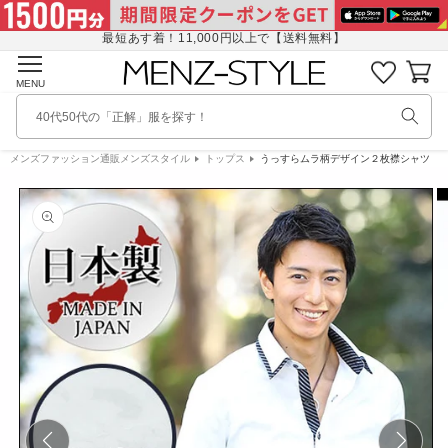
コンテ
に
ンツに
入
最短あす着！11,000円以上で【送料無料】
進む
り
カ
リ
ー
MENU
ス
ト
ト
40代50代の「正解」服を探す！
を
見
メンズファッション通販メンズスタイル
トップス
うっすらムラ柄デザイン２枚襟シャツ
商品情
る
報にス
キップ