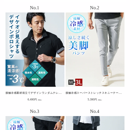
接
触冷感素材前立てデザインランダムテレコ半袖ポロシャツ
接
触冷感スーパーストレッチスキニーテーパードイージーチノパンツ
通
通
6,490
円
5,390
円
（税込）
（税込）
常
常
価
価
格
格