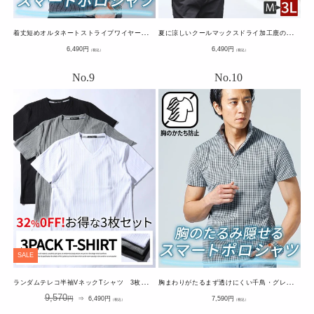
着
丈短めオルタネートストライプワイヤー入りイタリアンスタンドカラースキッパー立ち襟半袖ポロシャツ
夏
に涼しいクールマックスドライ加工鹿の子前立てデザインボタンダウン前開きポロシャツ
通
通
6,490
円
6,490
円
（税込）
（税込）
常
常
価
価
格
格
SALE
ラ
ンダムテレコ半袖VネックTシャツ 3枚セット
胸
まわりがたるまず透けにくい千鳥・グレンチェックワイヤー入りスタンドカラー立ち襟スキッパー半袖ポロシャツ
通
SALE
通
9,570
円
⇒
6,490
円
7,590
円
（税込）
（税込）
常
価
常
価
格
価