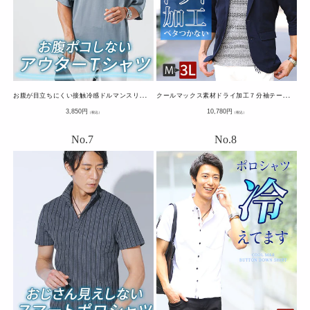
お
腹が目立ちにくい接触冷感ドルマンスリーブオーバーサイズ半袖クルーネックTシャツ
ク
ールマックス素材ドライ加工７分袖テーラード涼しいサマージャケット
通
通
3,850
円
10,780
円
（税込）
（税込）
常
常
価
価
格
格