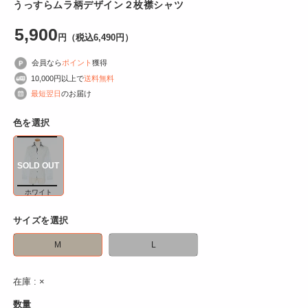
うっすらムラ柄デザイン２枚襟シャツ
開
く
5,900
円
（税込6,490
円
）
会員なら
ポイント
獲得
10,000円以上で
送料無料
最短翌日
のお届け
色を選択
ホワイト
サイズを選択
M
L
在庫 : ×
数量