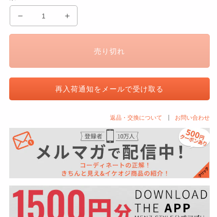
う
う
っ
っ
す
す
売り切れ
ら
ら
ム
ム
ラ
ラ
再入荷通知をメールで受け取る
柄
柄
デ
デ
ザ
ザ
返品・交換について
お問い合わせ
イ
イ
ン
ン
２
２
枚
枚
襟
襟
シ
シ
ャ
ャ
ツ
ツ