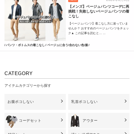
【メンズ】ベージュパンツコーデに再
挑戦！失敗しないベージュパンツの着
こなし
【ベージュパンツ】着こなし方に迷っていま
せんか？ おすすめのベージュパンツをチェッ
ク▲ この記事を読むと… ...
パンツ・ボトムスの着こなし
ベージュに合う/合わない色/服
CATEGORY
アイテムカテゴリーから探す
お腹ポコしない
乳首ポコしない
コーデセット
アウター