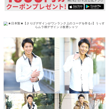
の
の
数
数
量
量
を
を
減
増
ら
や
す
す