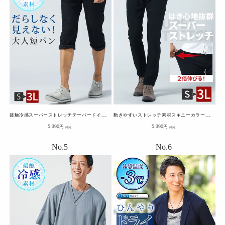
接
触冷感スーパーストレッチテーパードイージークロップドパンツ
動
きやすいストレッチ素材スキニーカラーチノパンツ・デニムパンツ
通
通
5,390
円
5,390
円
（税込）
（税込）
常
常
価
価
格
格