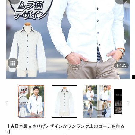
1 / 15
モ
ー
ダ
ル
で
メ
デ
ィ
ア
【★日本製★さりげデザインがワンランク上のコーデを作る
(1)
(2
♪】
を