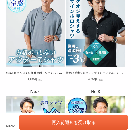
お
腹が目立ちにくい接触冷感ドルマンスリーブオーバーサイズ半袖クルーネックTシャツ
接
触冷感素材前立てデザインランダムテレコ半袖ポロシャツ
通
通
3,850
円
6,490
円
（税込）
（税込）
常
常
価
価
格
格
再入荷通知を受け取る
MENU