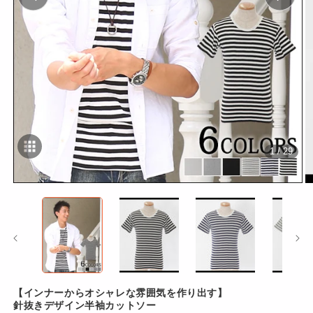
1 / 29
モ
ー
ダ
ル
で
メ
デ
ィ
ア
【インナーからオシャレな雰囲気を作り出す】
(1)
(2
針抜きデザイン半袖カットソー
を