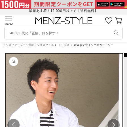
コンテ
に
ンツに
入
最短あす着！11,000円以上で【送料無料】
進む
り
カ
リ
ー
MENU
ス
ト
ト
40代50代の「正解」服を探す！
を
見
メンズファッション通販メンズスタイル
トップス
針抜きデザイン半袖カットソー
商品情
る
報にス
キップ