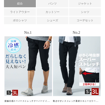
総合
パンツ
ジャケット
ライトアウター
カットソー
シャツ
ポロシャツ
シューズ
コーデセット
接
触冷感スーパーストレッチテーパードイージークロップドパンツ
動
きやすいストレッチ素材スキニーカラーチノパンツ・デニムパンツ