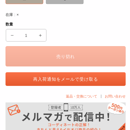
在庫 : ×
数量
針
針
抜
抜
き
き
売り切れ
デ
デ
ザ
ザ
イ
イ
再入荷通知をメールで受け取る
ン
ン
半
半
袖
袖
返品・交換について
お問い合わせ
カ
カ
ッ
ッ
ト
ト
ソ
ソ
ー
ー