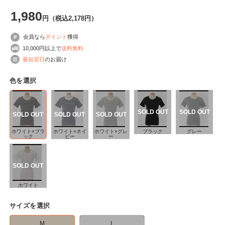
開
1,980
く
円
（税込2,178
円
）
会員なら
ポイント
獲得
10,000円以上で
送料無料
最短翌日
のお届け
色を選択
ホワイト×ブラ
ホワイト×ネイ
ホワイト×グレ
ブラック
グレー
ック
ビー
ー
ホワイト
サイズを選択
M
L