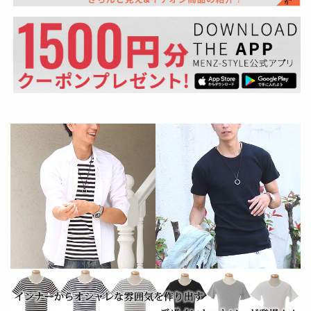
の
の
数
数
量
量
を
を
減
増
ら
や
す
す