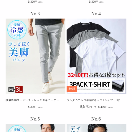
通
通
5,390
円
5,390
円
（税込）
（税込）
常
常
価
価
格
格
SALE
接
触冷感スーパーストレッチスキニーテーパードイージーチノパンツ
ラ
ンダムテレコ半袖VネックTシャツ 3枚セット
通
通
SALE
9,570
5,390
円
円
⇒
6,490
円
（税込）
（税込）
常
常
価
価
価
格
格
格