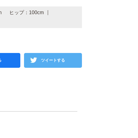
m
ヒップ：100cm
る
ツイートする