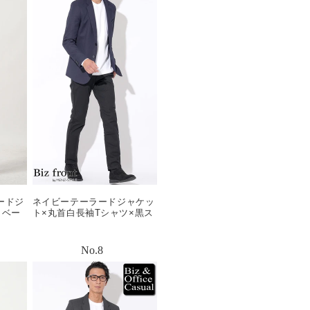
ードジ
ネイビーテーラードジャケッ
 ベー
ト×丸首白長袖Tシャツ×黒ス
ルパン
リムパンツ×黒スエードシュ
ーズ biz22aw_0014