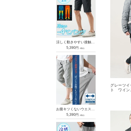
涼しく動きやすい接触冷感スーパーストレッチチノハーフパンツ
通
5,390
円
（税込）
常
価
格
グレーツイ
ト ワイン
ツ 黒パン
ー snp_m
お腹キツくないウエスト伸びる接触冷感スーパーストレッチスキニーテーパードイージー7分丈パンツ
通
5,390
円
（税込）
常
価
格