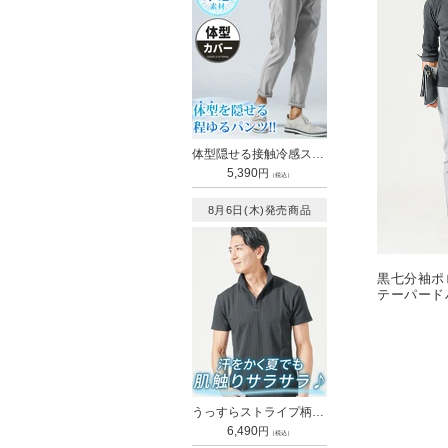
体型隠せる接触冷感スキニーストレッチアンクルパンツ
通
5,390
円
（税込）
常
価
8月6日(木)発売商品
格
黒七分袖ポ
テーパード
カー snp_
うっすらストライプ柄イタリアンスタンドカラー襟ワイヤー立ち襟ポロシャツ
通
6,490
円
（税込）
常