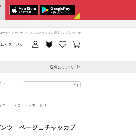
お
気
に
初
入
ロ
め
コーディネート例 | メンズファッション通販メンズスタイル
カ
り
グ
て
ー
リ
は ゲスト さん
イ
の
ト
ス
ン
方
ト
へ
を
送料について
見
る
ズ
ィネート
コーディネート
パンツ ベージュチャッカブ