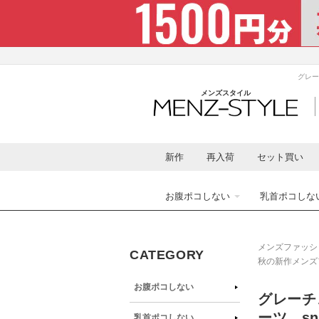
コンテ
ンツに
進む
グレー
メンズスタイル
新作
再入荷
セット買い
お腹ポコしない
乳首ポコしな
メンズファッシ
CATEGORY
秋の新作メンズ
お腹ポコしない
グレーチ
ーツ sn
乳首ポコしない