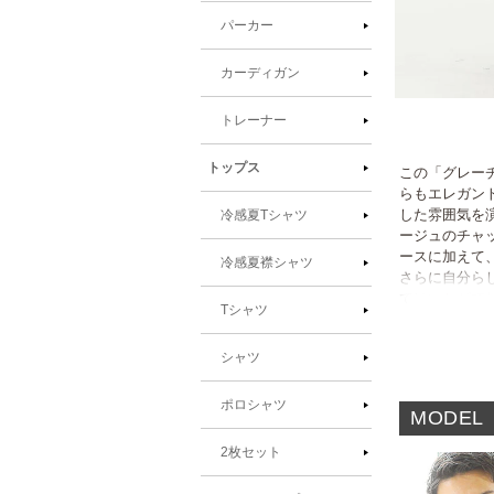
パーカー
カーディガン
モ
トレーナー
ー
ダ
ル
トップス
この「グレー
で
らもエレガン
メ
した雰囲気を
冷感夏Tシャツ
デ
ージュのチャ
ィ
ースに加えて
冷感夏襟シャツ
ア
さらに自分ら
(1)
てはいかがで
を
Tシャツ
開
く
シャツ
ポロシャツ
MODEL
2枚セット