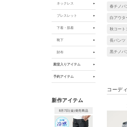
ネックレス
春チノパ
ブレスレット
白アウタ
下着・肌着
秋コート
長パンツ
靴下
黒チノパ
財布
殿堂入りアイテム
予約アイテム
コーデ
新作アイテム
8月7日(金)発売商品