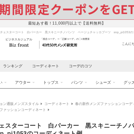
最短あす着！11,000円以上で【送料無料】
チェスターコート 白パーカー 黒スキニーチノパンツ ベージュチャッカブーツ snp_pi1053の
ビジネスカジュアル
「残念コーデ」⇒「正解コーデ」の〇×例豊富
こんにち
ランキング
コーディネート
コーデのコツ
い
アウター
トップス
パンツ
シューズ
グッ
ョン通販メンズスタイル
コーディネート
春の新作メンズファッションコーデ
ファッションコーディネート
ェスターコート 白パーカー 黒スキニーチノ
p_pi1053のコーディネート例