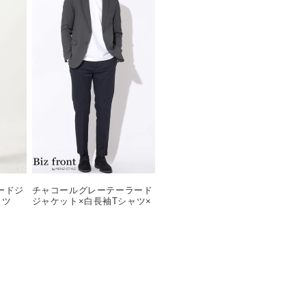
ードジ
チャコールグレーテーラード
シャツ
ジャケット×白長袖Tシャツ×
ツ 白
黒テーパードスラックスチノ
74
パン biz22aw_0770