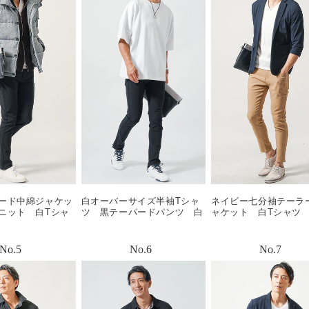
ード中綿ジャケッ
白オーバーサイズ半袖Tシャ
ネイビー七分袖テーラ
ニット 白Tシャ
ツ 黒テーパードパンツ 白
ャケット 白Tシャツ
ツ 白スニーカ
スニーカー snp_mb0999
ジュテーパードアンク
y0670
ツ snp_nk0483