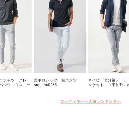
ロシャツ グレー
黒ポロシャツ 白パンツ
ネイビー七分袖テーラ
パンツ 白スニー
snp_ma0283
ャケット 白半袖T
oa0291
グレーテーパードパン
スニーカー snp_ns01
コーディネート人気ランキングへ