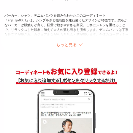
パーカー、シャツ、デニムパンツを組み合わせたこのコーディネート
「snp_qw0051」は、シンプルさと機能性を兼ね備えたデザインが特徴です。柔らか
なパーカーは肌触りが良く、軽量で動きやすさを実現。これにシャツを重ねること
で、リラックスした印象に加えて大人の落ち着きも演出します。デニムパンツは丁寧
な仕立てが施され、カジュアルながらもきちんと感が漂います。全体のコーディネー
トは、友人とのカジュアルなお出かけや、休日のアクティブなシーンにぴったりで
す。例えば、デニムパンツにロールアップを施し、軽快さを加えたスタイルにするこ
もっと見る
とで、精巧なカジュアル感が際立ちます。このアイテムを取り入れることで、日常の
コーディネートに新たな魅力をプラスし、上質な時間を楽しむことができるでしょ
う。