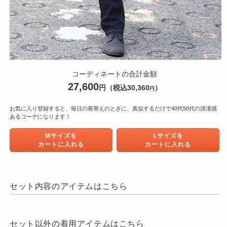
モ
ー
コーディネートの合計金額
ダ
27,600
円
（税込30,360
）
円
ル
で
メ
お気に入り登録すると、毎日の着替えのときに、真似するだけで40代50代の清潔感
あるコーデになります！
デ
ィ
Mサイズを
Lサイズを
ア
カートに入れる
カートに入れる
(1)
を
開
く
セット内容のアイテムはこちら
セット以外の着用アイテムはこちら