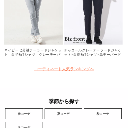
ネイビー七分袖テーラードジャケッ
チャコールグレーテーラードジャケ
ト 白半袖Tシャツ グレーテーパ
ット×白長袖Tシャツ×黒テーパード
ードパンツ 白スニーカー
スラックスチノパン
snp_ns0174
biz22aw_0770
コーディネート人気ランキングへ
季節から探す
春コーデ
夏コーデ
秋コーデ
冬コーデ