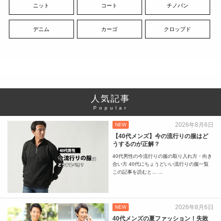
ニット
コート
チノパン
デニム
カーゴ
クロップド
人気記事
Popular
2026年8月6日
NEW
【40代メンズ】今の流行りの服はど
うするのが正解？
40代男性の今流行りの服の取り入れ方・向き
合い方 40代にちょうどいい流行りの服一覧
この記事を読むと… ...
2026年8月6日
NEW
40代メンズの夏ファッション！失敗