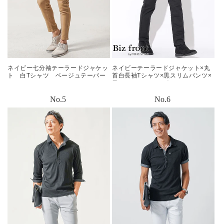
ネイビー七分袖テーラードジャケッ
ネイビーテーラードジャケット×丸
ト 白Tシャツ ベージュテーパー
首白長袖Tシャツ×黒スリムパンツ×
ドアンクルパンツ snp_nk0483
黒スエードシューズ
biz22aw_0014