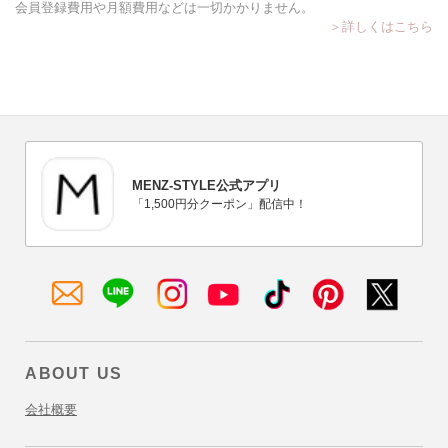
会員登録費用や月額費用などは一切かかりません。
＞詳しくはこちら
MENZ-STYLE公式アプリ
「1,500円分クーポン」配信中！
メ
LINE
Instagram
YouTube
TikTok
Pinterest
X
ル
マ
ガ
ABOUT US
登
録
会社概要