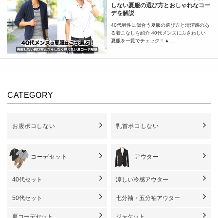
しない夏服の選び方とおしゃれなコー
デを解説
40代男性に似合う夏服の選び方と清潔感のあ
る着こなしを紹介 40代メンズにふさわしい
夏服を一覧でチェック！▲ ...
CATEGORY
お腹ポコしない
乳首ポコしない
コーデセット
アウター
40代セット
涼しい冷感アウター
50代セット
七分袖・五分袖アウター
夏コーデセット
ジャケット