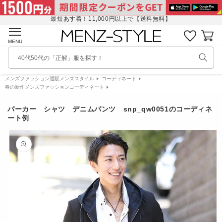
コンテ
に
ンツに
入
最短あす着！11,000円以上で【送料無料】
進む
り
カ
リ
ー
MENU
ス
ト
ト
40代50代の「正解」服を探す！
を
見
メンズファッション通販メンズスタイル
コーディネート
る
春の新作メンズファッションコーディネート
パーカー シャツ デニムパンツ snp_qw0051のコーディネ
ート例
商品情
報にス
キップ