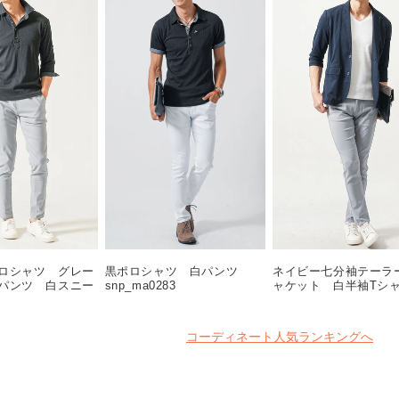
ロシャツ グレー
黒ポロシャツ 白パンツ
ネイビー七分袖テーラ
パンツ 白スニー
snp_ma0283
ャケット 白半袖T
oa0291
グレーテーパードパン
スニーカー snp_ns01
コーディネート人気ランキングへ