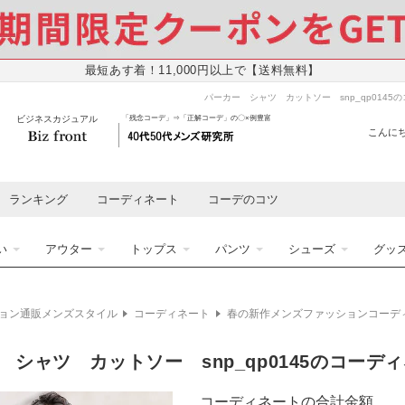
最短あす着！11,000円以上で【送料無料】
パーカー シャツ カットソー snp_qp0145
ビジネスカジュアル
「残念コーデ」⇒「正解コーデ」の〇×例豊富
こんにち
ランキング
コーディネート
コーデのコツ
い
アウター
トップス
パンツ
シューズ
グッ
ョン通販メンズスタイル
コーディネート
春の新作メンズファッションコーデ
 シャツ カットソー snp_qp0145のコーデ
コーディネートの合計金額