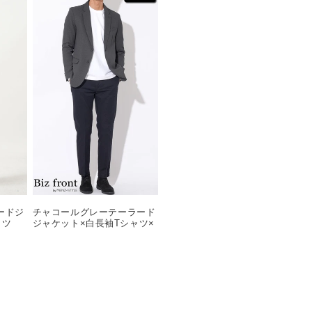
ードジ
チャコールグレーテーラード
シャツ
ジャケット×白長袖Tシャツ×
ツ 白
黒テーパードスラックスチノ
74
パン biz22aw_0770