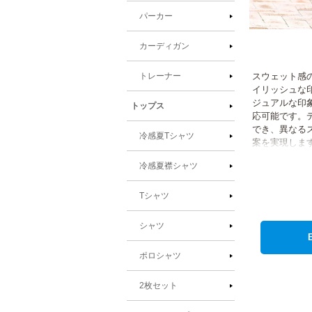
パーカー
モ
カーディガン
ー
ダ
ル
スウェット感の
トレーナー
で
イリッシュな
メ
ジュアルな印
トップス
デ
応可能です。
ィ
でき、異なる
ア
冷感夏Tシャツ
案を実現しま
(1)
を
冷感夏襟シャツ
開
く
Tシャツ
シャツ
ポロシャツ
2枚セット