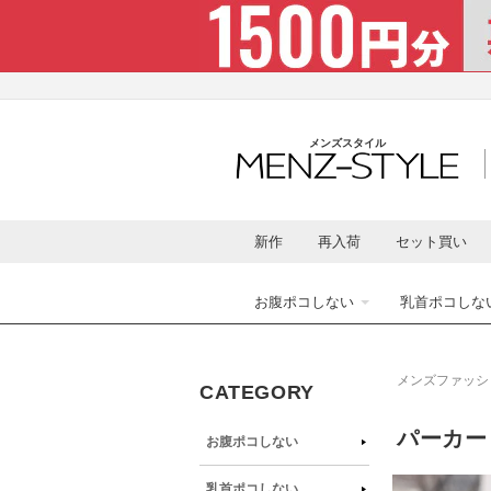
コンテ
ンツに
進む
メンズスタイル
新作
再入荷
セット買い
お腹ポコしない
乳首ポコしな
メンズファッシ
CATEGORY
パーカー
お腹ポコしない
商品情
乳首ポコしない