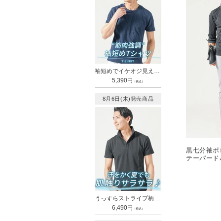
袖短めでイケオジ見えするうっすらデザインクルーネック半袖Tシャツ
通
5,390
円
（税込）
常
価
8月6日(木)発売商品
格
黒七分袖ポ
テーパード
カー snp_
うっすらストライプ柄イタリアンスタンドカラー襟ワイヤー立ち襟ポロシャツ
通
6,490
円
（税込）
常