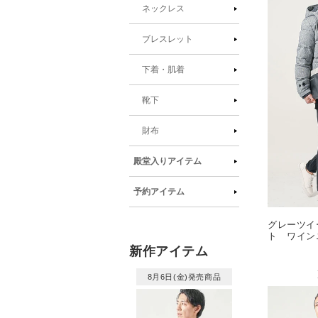
ネックレス
ブレスレット
下着・肌着
靴下
財布
殿堂入りアイテム
予約アイテム
グレーツイ
ト ワイン
ツ 黒パン
新作アイテム
ー snp_m
8月6日(金)発売商品