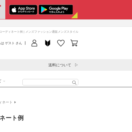
お
気
に
初
入
ロ
め
のコーディネート例 | メンズファッション通販メンズスタイル
カ
り
グ
て
ー
リ
は ゲスト さん
イ
の
ト
ス
ン
方
ト
へ
を
送料について
見
る
ズ
ィネート
ィネート例