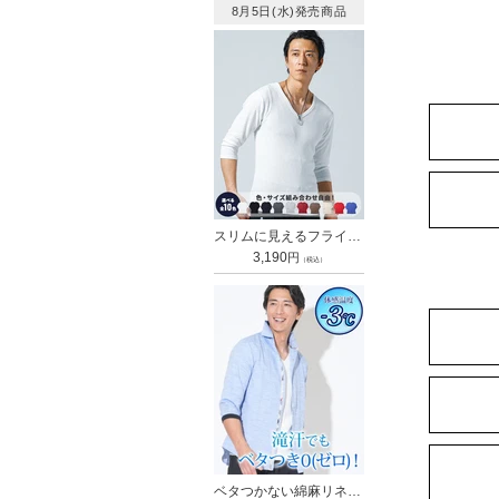
価
8月5日(水)発売商品
格
スリムに見えるフライス素材Vネック7分袖Tシャツ
通
3,190
円
（税込）
常
価
格
ベタつかない綿麻リネン混ホリゾンタルカラー袖リブ7分袖シャツ