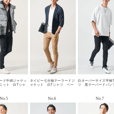
ード中綿ジャケッ
ネイビー七分袖テーラードジ
白オーバーサイズ半袖
ニット 白Tシャ
ャケット 白Tシャツ ベー
ツ 黒テーパードパン
ツ 白スニーカ
ジュテーパードアンクルパン
スニーカー snp_mb09
y0670
ツ snp_nk0483