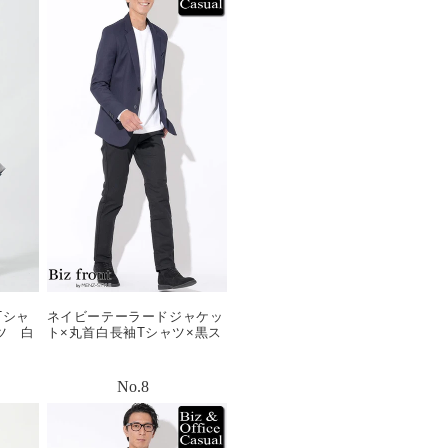
Tシャ
ネイビーテーラードジャケッ
ツ 白
ト×丸首白長袖Tシャツ×黒ス
99
リムパンツ×黒スエードシュ
ーズ biz22aw_0014