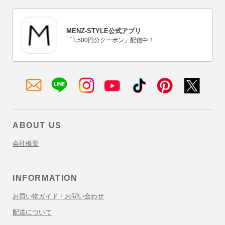
MENZ-STYLE公式アプリ
「1,500円分クーポン」配信中！
メ
LINE
Instagram
YouTube
TikTok
Pinterest
X
ル
マ
ガ
ABOUT US
登
録
会社概要
INFORMATION
お買い物ガイド・お問い合わせ
配送について