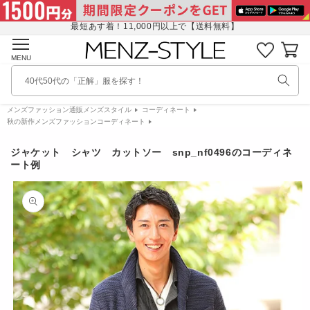
コンテ
に
ンツに
入
最短あす着！11,000円以上で【送料無料】
進む
り
カ
リ
ー
MENU
ス
ト
ト
40代50代の「正解」服を探す！
を
見
メンズファッション通販メンズスタイル
コーディネート
る
秋の新作メンズファッションコーディネート
ジャケット シャツ カットソー snp_nf0496のコーディネ
ート例
商品情
報にス
キップ