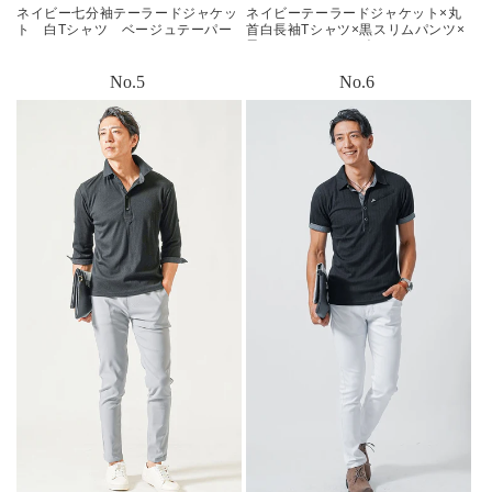
ネイビー七分袖テーラードジャケッ
ネイビーテーラードジャケット×丸
ト 白Tシャツ ベージュテーパー
首白長袖Tシャツ×黒スリムパンツ×
ドアンクルパンツ snp_nk0483
黒スエードシューズ
biz22aw_0014