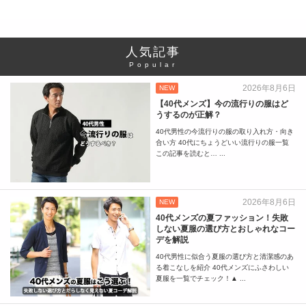
人気記事
Popular
2026年8月6日
NEW
【40代メンズ】今の流行りの服はど
うするのが正解？
40代男性の今流行りの服の取り入れ方・向き
合い方 40代にちょうどいい流行りの服一覧
この記事を読むと… ...
2026年8月6日
NEW
40代メンズの夏ファッション！失敗
しない夏服の選び方とおしゃれなコー
デを解説
40代男性に似合う夏服の選び方と清潔感のあ
る着こなしを紹介 40代メンズにふさわしい
夏服を一覧でチェック！▲ ...