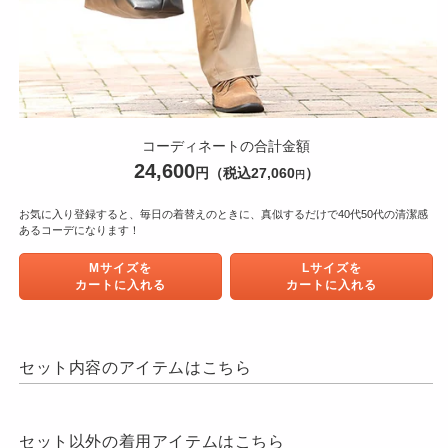
モ
ー
コーディネートの合計金額
ダ
24,600
円
（税込27,060
）
円
ル
で
メ
お気に入り登録すると、毎日の着替えのときに、真似するだけで40代50代の清潔感
あるコーデになります！
デ
ィ
Mサイズを
Lサイズを
ア
カートに入れる
カートに入れる
(1)
を
開
く
セット内容のアイテムはこちら
セット以外の着用アイテムはこちら