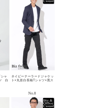
Tシャ
ネイビーテーラードジャケッ
ツ 白
ト×丸首白長袖Tシャツ×黒ス
99
リムパンツ×黒スエードシュ
ーズ biz22aw_0014