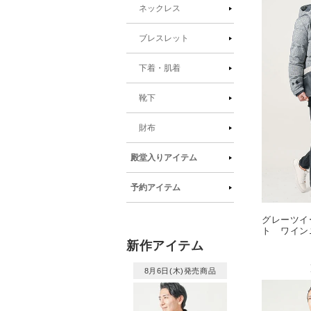
ネックレス
ブレスレット
下着・肌着
靴下
財布
殿堂入りアイテム
予約アイテム
グレーツイ
ト ワイン
ツ 黒パン
新作アイテム
ー snp_m
8月6日(木)発売商品