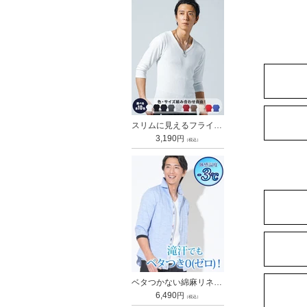
スリムに見えるフライス素材Vネック7分袖Tシャツ
通
3,190
円
（税込）
常
価
格
ベタつかない綿麻リネン混ホリゾンタルカラー袖リブ7分袖シャツ
通
6,490
円
（税込）
常