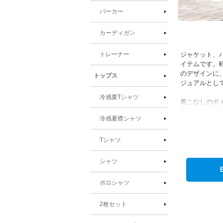
パーカー
モ
カーディガン
ー
ダ
ル
ジャケット、パ
トレーナー
で
イテムです。
メ
のデザインに
トップス
デ
ジュアルとし
ィ
ア
冷感夏Tシャツ
着こなしのポ
(1)
節を問わず着用
を
冷感夏襟シャツ
50代の男性
開
く
Tシャツ
シャツ
ポロシャツ
2枚セット