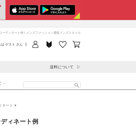
お
気
に
初
入
ロ
め
のコーディネート例 | メンズファッション通販メンズスタイル
カ
り
グ
て
ー
リ
は ゲスト さん
イ
の
ト
ス
ン
方
ト
へ
を
送料について
見
る
ズ
ィネート
ーディネート例