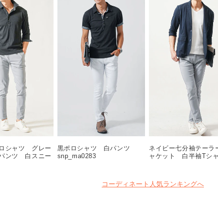
ロシャツ グレー
黒ポロシャツ 白パンツ
ネイビー七分袖テーラ
パンツ 白スニー
snp_ma0283
ャケット 白半袖T
oa0291
グレーテーパードパン
スニーカー snp_ns01
コーディネート人気ランキングへ