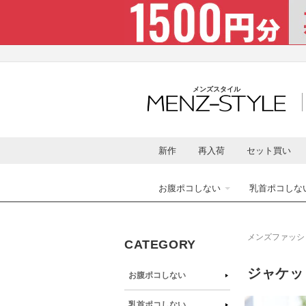
コンテ
ンツに
進む
メンズスタイル
新作
再入荷
セット買い
お腹ポコしない
乳首ポコしな
メンズファッシ
CATEGORY
ジャケッ
お腹ポコしない
商品情
乳首ポコしない