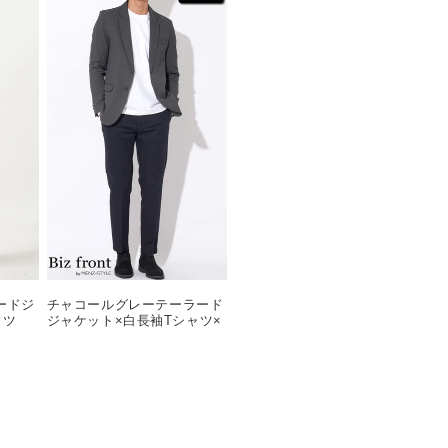
ードジ
チャコールグレーテーラード
シャツ
ジャケット×白長袖Tシャツ×
ツ 白
黒テーパードスラックスチノ
74
パン biz22aw_0770