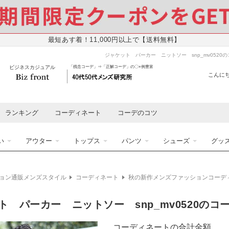
最短あす着！11,000円以上で【送料無料】
ジャケット パーカー ニットソー snp_mv0520
ビジネスカジュアル
「残念コーデ」⇒「正解コーデ」の〇×例豊富
こんにち
ランキング
コーディネート
コーデのコツ
い
アウター
トップス
パンツ
シューズ
グッ
ョン通販メンズスタイル
コーディネート
秋の新作メンズファッションコーデ
ト パーカー ニットソー snp_mv0520のコ
コーディネートの合計金額