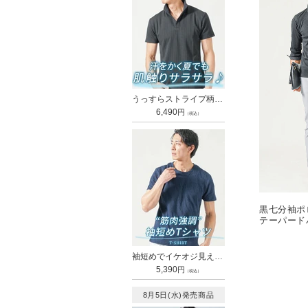
うっすらストライプ柄イタリアンスタンドカラー襟ワイヤー立ち襟ポロシャツ
通
6,490
円
（税込）
常
価
格
黒七分袖ポ
テーパード
カー snp_
袖短めでイケオジ見えするうっすらデザインクルーネック半袖Tシャツ
通
5,390
円
（税込）
常
価
8月5日(水)発売商品
格