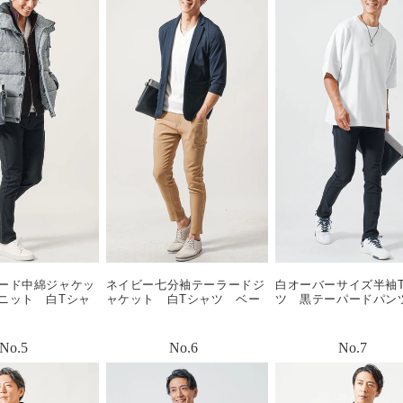
ード中綿ジャケッ
ネイビー七分袖テーラードジ
白オーバーサイズ半袖
ニット 白Tシャ
ャケット 白Tシャツ ベー
ツ 黒テーパードパン
ツ 白スニーカ
ジュテーパードアンクルパン
スニーカー snp_mb09
y0670
ツ snp_nk0483